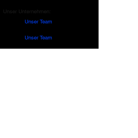
Unser Unternehmen:
Unser Team
Unser Team
Karriere
Kontakt
Astronomie:
Mondphase
Finsternissen
Folgen Sie uns: